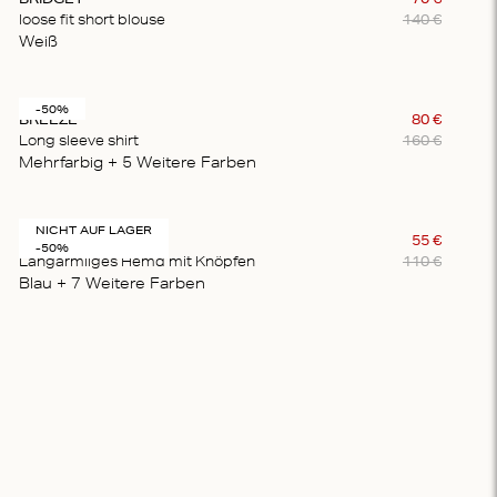
loose fit short blouse
140
€
Weiß
-50%
BREEZE
80
€
Long sleeve shirt
160
€
Mehrfarbig
+ 5
Weitere Farben
NICHT AUF LAGER
HAILEY
55
€
-50%
Langärmliges Hemd mit Knöpfen
110
€
Blau
+ 7
Weitere Farben