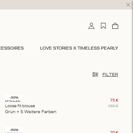
Mein Konto
Wunschliste
Warenko
0
CESSOIRES
LOVE STORIES X TIMELESS PEARLY
SLIPS & TANGAS
KLEIDER & RÖCKE
STRANDKLEIDUNG
BODYS
CO-ORD SETS
FILTER
lips
idi
trandkleidung
Bodys
Lounge-Kleidung
angas
axi
Pyjamas
-50%
BREEZE
75
€
ultipacks
Sport
Loose fit blouse
150
€
Grün
+ 5
Weitere Farben
-50%
BRIDGET
70
€