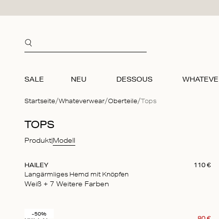
Zum Inhalt springen
SALE
NEU
DESSOUS
WHATEV
Startseite
Whateverwear
Oberteile
Tops
SALE
NEU
KOLLE
OBERTE
BIKINIS
ACCES
TOPS
Bralette
Bralette
Essentia
Tops
Oberteil
Schmuc
Produkt
Modell
Slips
Slips
Responsi
Ärmello
Obertei
Pflege 
HAILEY
110
€
Bekleid
Bekleid
Hochzeit
Kurzar
Bikini-U
Tasche
Langärmliges Hemd mit Knöpfen
Weiß
+ 7
Weitere Farben
Accesso
Accesso
Langar
Körper-
Bademo
Bademo
Pullover
Schlafm
-50%
BREEZE
80
€