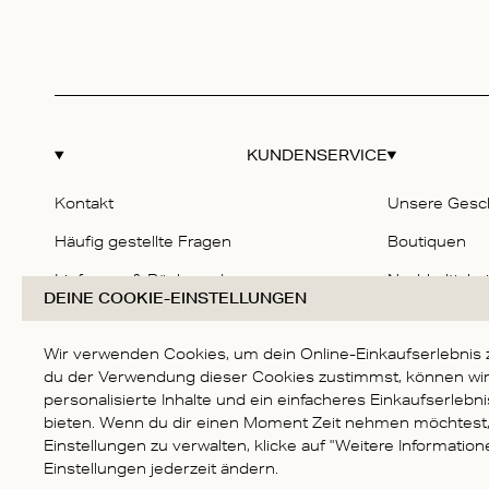
KUNDENSERVICE
Kontakt
Unsere Gesc
Häufig gestellte Fragen
Boutiquen
Lieferung & Rücksendung
Nachhaltigkei
DEINE COOKIE-EINSTELLUNGEN
Größentabelle
Karriere
Wir verwenden Cookies, um dein Online-Einkaufserlebnis 
Allgemeine 
du der Verwendung dieser Cookies zustimmst, können wir 
Datenschutz
personalisierte Inhalte und ein einfacheres Einkaufserlebn
bieten. Wenn du dir einen Moment Zeit nehmen möchtest
Impressum
Einstellungen zu verwalten, klicke auf "Weitere Informatio
Einstellungen jederzeit ändern.
Barrierefreih