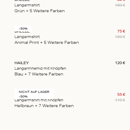
Langarmshirt
160
€
Grün
+ 5
Weitere Farben
-50%
BREEZE
75
€
Langarmshirt
150
€
Animal Print
+ 5
Weitere Farben
HAILEY
120
€
Langarmhemd mit Knöpfen
Blau
+ 7
Weitere Farben
NICHT AUF LAGER
HAILEY
55
€
-50%
Langarmshirt mit Knöpfen
110
€
Hellbraun
+ 7
Weitere Farben