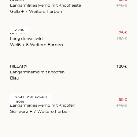
Langärmliges Hemd mit Knopfleiste
110
€
Gelb
+ 7
Weitere Farben
-50%
BREEZE
75
€
Long sleeve shirt
150
€
Weiß
+ 5
Weitere Farben
HILLARY
120
€
Langarmhemd mit Knöpfen
Blau
NICHT AUF LAGER
HAILEY
55
€
-50%
Langärmliges Hemd mit Knöpfen
110
€
Schwarz
+ 7
Weitere Farben