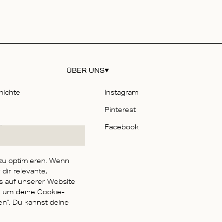
ÜBER UNS
hichte
Instagram
Pinterest
t
Facebook
zu optimieren. Wenn
Geschäftsbedingungen
dir relevante,
bestimmungen
is auf unserer Website
, um deine Cookie-
nen". Du kannst deine
eitserklärung