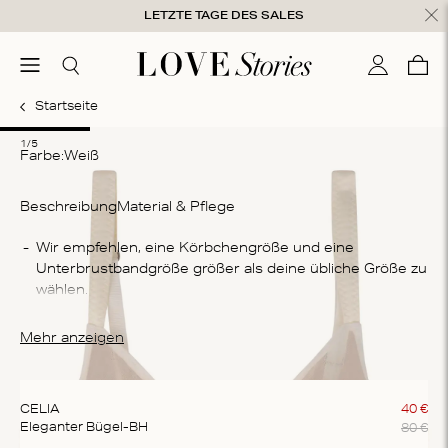
Zum Inhalt springen
LETZTE TAGE DES SALES
hließen
menu
Suchen
Mein Kon
War
0
Startseite
1
2
3
4
5
1/5
Farbe:
weiß
Beschreibung
Material & Pflege
Zu
Wir empfehlen, eine Körbchengröße und eine 
Unterbrustbandgröße größer als deine übliche Größe zu 
36
wählen.
(r
 Ungepolsterter Bügel-BH in Off-White
Wa
Aus weichem Satinstoff mit halbtransparenten 
Mehr anzeigen
Ma
Chiffoneinsätzen
Sc
Die mit Bügeln unterlegten Cups sorgen für eine 
tr
schmeichelhafte Passform und zusätzlichen Halt
CELIA
40
€
Wä
Das Unterbrustband wurde mit einer Zickzacknaht 
80
€
Eleganter Bügel-BH
verziert