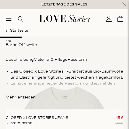
Zum Inhalt springen
LETZTE TAGE DES SALES
hließen
menu
Suchen
Mein Kon
War
0
Startseite
1
2
3
4
5
6
1/6
Farbe:
off-white
Beschreibung
Material & Pflege
Passform
Zu
Das Closed x Love Stories T-Shirt ist aus Bio-Baumwolle 
und Elasthan gefertigt und bietet weichen Tragekomfort.
95
Es hat eine enganliegende Passform und ist mit dem 
Wa
Kollaborationslogo auf der Rückseite versehen.
Ma
Mehr anzeigen
Sc
wa
ab
CLOSED X LOVE STORIES JEANS
45
€
tr
90
€
Kurzarmhemd
re