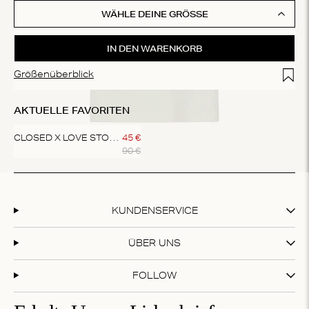
WÄHLE DEINE GRÖSSE
IN DEN WARENKORB
Add t
Größenüberblick
AKTUELLE FAVORITEN
CLOSED X LOVE STORIES JEANS
45
€
90
€
Item
1
of
1
KUNDENSERVICE
ÜBER UNS
FOLLOW