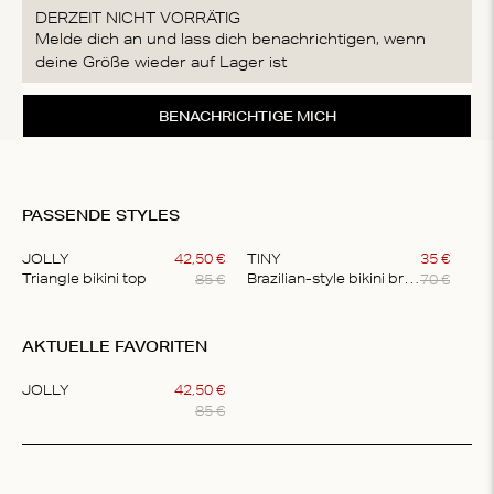
DERZEIT NICHT VORRÄTIG
Melde dich an und lass dich benachrichtigen, wenn
deine Größe wieder auf Lager ist
BENACHRICHTIGE MICH
PASSENDE STYLES
JOLLY
42
,
50
€
TINY
35
€
85
€
70
€
Triangle bikini top
Brazilian-style bikini briefs
Item
1
AKTUELLE FAVORITEN
of
2
JOLLY
42
,
50
€
85
€
Item
1
of