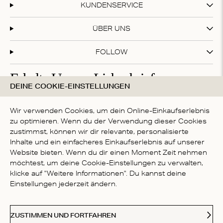
1
KUNDENSERVICE
ÜBER UNS
FOLLOW
Erhalte Unsere Liebesbriefe
DEINE COOKIE-EINSTELLUNGEN
Abonniere unseren Newsletter und erhalte 20 % Rabatt
auf deinen ersten Einkauf!
Wir verwenden Cookies, um dein Online-Einkaufserlebnis
zu optimieren. Wenn du der Verwendung dieser Cookies
zustimmst, können wir dir relevante, personalisierte
Inhalte und ein einfacheres Einkaufserlebnis auf unserer
Mit deiner Anmeldung akzeptierst du die
Datenschutzbestimmungen
Website bieten. Wenn du dir einen Moment Zeit nehmen
LAND
möchtest, um deine Cookie-Einstellungen zu verwalten,
klicke auf "Weitere Informationen". Du kannst deine
Germany
Einstellungen jederzeit ändern.
Kl
Paypal
American Express
Visa
Mastercard
Meastro
Akzeptierte Zahlungsmethoden
ZUSTIMMEN UND FORTFAHREN