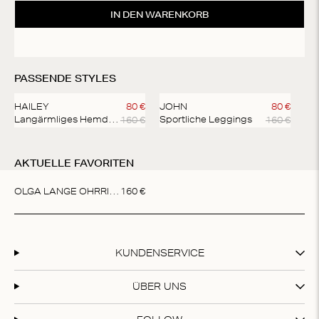
ni
IN DEN WARENKORB
PASSENDE STYLES
HAILEY
80
€
JOHN
80
€
160
€
160
€
Langärmliges Hemd mit Knöpfen
Sportliche Leggings
Item
1
AKTUELLE FAVORITEN
of
2
OLGA LANGE OHRRINGE
160
€
Item
1
of
1
KUNDENSERVICE
ÜBER UNS