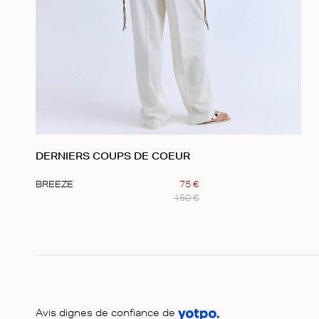
DERNIERS COUPS DE COEUR
BREEZE
75
€
150
€
Item
1
of
1
Avis dignes de confiance de