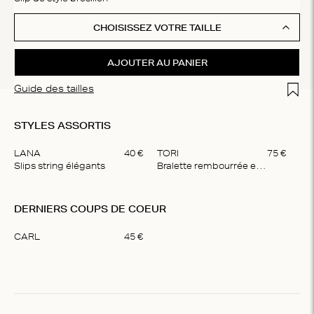
CHOISISSEZ VOTRE TAILLE
AJOUTER AU PANIER
Add t
Guide des tailles
STYLES ASSORTIS
LANA
40
€
TORI
75
€
Slips string élégants
Bralette rembourrée et élégante
Item
1
DERNIERS COUPS DE COEUR
of
2
CARL
45
€
Item
1
of
1