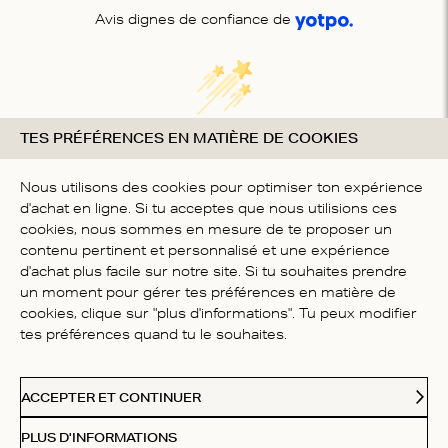
Avis dignes de confiance de
TES PRÉFÉRENCES EN MATIÈRE DE COOKIES
Nous cherchons des étoiles !
Dites-nous ce que vous en pensez
Nous utilisons des cookies pour optimiser ton expérience
d'achat en ligne. Si tu acceptes que nous utilisions ces
SOYEZ LE PREMIER À
cookies, nous sommes en mesure de te proposer un
ÉCRIRE UN AVIS
contenu pertinent et personnalisé et une expérience
d'achat plus facile sur notre site. Si tu souhaites prendre
un moment pour gérer tes préférences en matière de
cookies, clique sur "plus d'informations". Tu peux modifier
tes préférences quand tu le souhaites.
SERVICE CLIENTÈLE
ACCEPTER ET CONTINUER
PLUS D'INFORMATIONS
À PROPOS DE NOUS