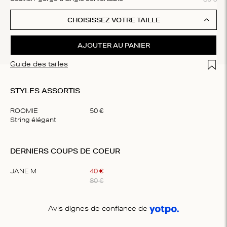
CHOISISSEZ VOTRE TAILLE
AJOUTER AU PANIER
Add t
Guide des tailles
STYLES ASSORTIS
ROOMIE
50
€
String élégant
Item
1
DERNIERS COUPS DE COEUR
of
1
JANE M
40
€
80
€
Item
1
Avis dignes de confiance de
of
1