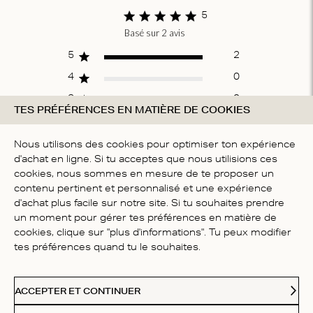
5
Basé sur 2 avis
Score of 5 out
of 5 stars
5
2
4
0
3
0
TES PRÉFÉRENCES EN MATIÈRE DE COOKIES
2
0
1
0
Nous utilisons des cookies pour optimiser ton expérience
d'achat en ligne. Si tu acceptes que nous utilisions ces
cookies, nous sommes en mesure de te proposer un
contenu pertinent et personnalisé et une expérience
ÉCRIRE UN AVIS
d'achat plus facile sur notre site. Si tu souhaites prendre
un moment pour gérer tes préférences en matière de
cookies, clique sur "plus d'informations". Tu peux modifier
Fit
tes préférences quand tu le souhaites.
Taille réelle
ACCEPTER ET CONTINUER