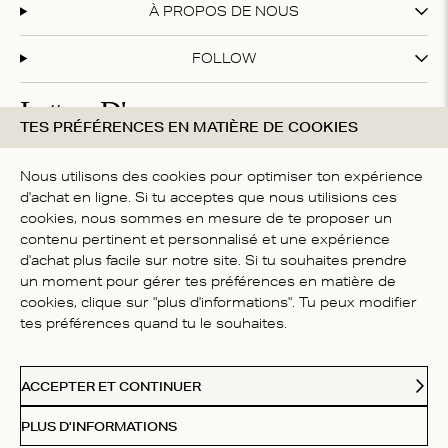
À PROPOS DE NOUS
FOLLOW
Lettres D'amour
TES PRÉFÉRENCES EN MATIÈRE DE COOKIES
Abonne-toi à notre newsletter et profite de 20 % de
réduction sur ton premier achat !
Nous utilisons des cookies pour optimiser ton expérience
d'achat en ligne. Si tu acceptes que nous utilisions ces
cookies, nous sommes en mesure de te proposer un
contenu pertinent et personnalisé et une expérience
En vous inscrivant, vous acceptez nos
termes et conditions
d'achat plus facile sur notre site. Si tu souhaites prendre
PAYS
un moment pour gérer tes préférences en matière de
cookies, clique sur "plus d'informations". Tu peux modifier
France
tes préférences quand tu le souhaites.
Paypal
American Express
Visa
Mastercard
Me
Modes de paiement acceptés
ACCEPTER ET CONTINUER
© 2026 Love Stories Intimates. Tous droits réservés.
PLUS D'INFORMATIONS