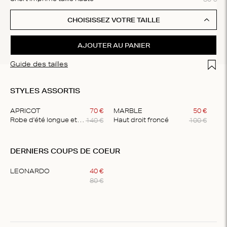
CHOISISSEZ VOTRE TAILLE
AJOUTER AU PANIER
Add t
Guide des tailles
STYLES ASSORTIS
APRICOT
70
€
MARBLE
50
€
140
€
100
€
Robe d'été longue et aérienne
Haut droit froncé
Item
1
DERNIERS COUPS DE COEUR
of
2
LEONARDO
40
€
80
€
Item
1
of
1