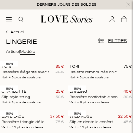
Aller au contenu
DERNIERS JOURS DES SOLDES
rmer
menu
Chercher
Mon com
Pani
0
Accueil
LINGERIE
FILTRES
Article
Modèle
-50%
TORI
35
€
TORI
75
€
Brassière élégante avec rembourrage
70
€
Bralette rembourrée chic
Noir
+ 5
plus de couleurs
Noir
+ 5
plus de couleurs
-50%
-50%
CHARLOTTE
25
€
DARLING
40
€
Slip style string
50
€
Brassière confortable sans rembourrage
80
€
Noir
+ 9
plus de couleurs
Vert
+ 6
plus de couleurs
-50%
-50%
LOVE LACE
37
,
50
€
WILD ROSE
22
,
50
€
Brassière triangle délicate
75
€
Slip en dentelle confortable
45
€
Vert
+ 15
plus de couleurs
Vert
+ 15
plus de couleurs