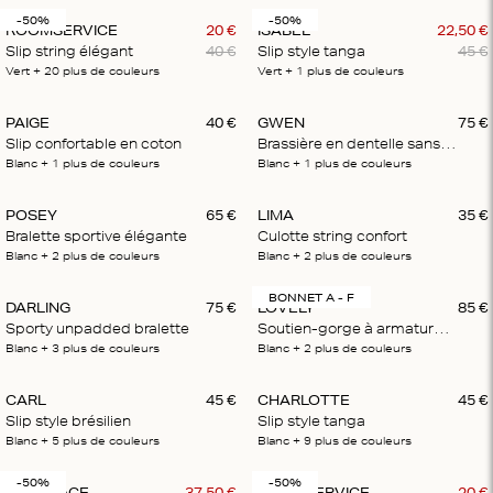
-50%
-50%
ROOMSERVICE
20
€
ISABEL
22
,
50
€
Slip string élégant
40
€
Slip style tanga
45
€
Vert
+ 20
plus de couleurs
Vert
+ 1
plus de couleurs
PAIGE
40
€
GWEN
75
€
Slip confortable en coton
Brassière en dentelle sans rembourrage
Blanc
+ 1
plus de couleurs
Blanc
+ 1
plus de couleurs
POSEY
65
€
LIMA
35
€
Bralette sportive élégante
Culotte string confort
Blanc
+ 2
plus de couleurs
Blanc
+ 2
plus de couleurs
BONNET A - F
DARLING
75
€
LOVELY
85
€
Sporty unpadded bralette
Soutien-gorge à armatures délicat
Blanc
+ 3
plus de couleurs
Blanc
+ 2
plus de couleurs
CARL
45
€
CHARLOTTE
45
€
Slip style brésilien
Slip style tanga
Blanc
+ 5
plus de couleurs
Blanc
+ 9
plus de couleurs
-50%
-50%
LOVE LACE
37
,
50
€
ROOMSERVICE
20
€