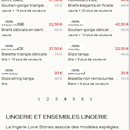
Soutien-gorge triangle délicat
75
€
Briefs élégants en ficelle
40
€
Jaune
+ 15
plus de couleurs
Jaune
+ 20
plus de couleurs
-50%
-50%
WILD ROSIE
22
,
50
€
ROMEO
42
,
50
€
Briefs délicats en dentelle
45
€
Soutien-gorge délicat à armatures
85
€
Jaune
Jaune
+ 10
plus de couleurs
-50%
-50%
LOVE LACE
37
,
50
€
ROSIE
22
,
50
€
Bralette triangle délicate
75
€
Slips tanga
45
€
Gris
+ 15
plus de couleurs
Gris
+ 5
plus de couleurs
-50%
-50%
CAROLE
20
€
DARLING
35
€
Slips string tanga
40
€
Bralette non rembourrée et confortable
70
€
Gris
Blanc
+ 6
plus de couleurs
2
3
4
5
6
Previous
Next
LINGERIE ET ENSEMBLES LINGERIE
La lingerie Love Stories associe des modèles espiègles,