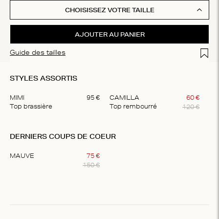
CHOISISSEZ VOTRE TAILLE
AJOUTER AU PANIER
Add t
Guide des tailles
STYLES ASSORTIS
MIMI
95
€
CAMILLA
60
€
120
€
Top brassière
Top rembourré
Item
1
DERNIERS COUPS DE COEUR
of
2
MAUVE
75
€
150
€
Item
1
of
1