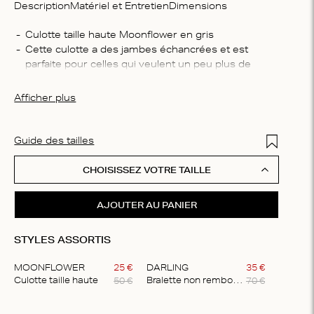
Description
Matériel et Entretien
Dimensions
Compo
Culotte taille haute Moonflower en gris
Cette culotte a des jambes échancrées et est 
95 % c
parfaite pour celles qui veulent un peu plus de 
Consei
couverture tout en gardant une coupe élégante
Laver e
Elle est faite d'un coton super doux sur la peau
Afficher plus
blanchi
repasse
Add to Wis
Guide des tailles
CHOISISSEZ VOTRE TAILLE
AJOUTER AU PANIER
STYLES ASSORTIS
MOONFLOWER
25
€
DARLING
35
€
50
€
70
€
Culotte taille haute
Bralette non rembourrée et confortable
Item
1