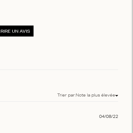
RIRE UN AVIS
Trier par:
Note la plus élevée
Trier par
Publis
04/08/22
date