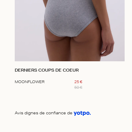
DERNIERS COUPS DE COEUR
MOONFLOWER
25
€
50
€
Item
1
of
1
Avis dignes de confiance de