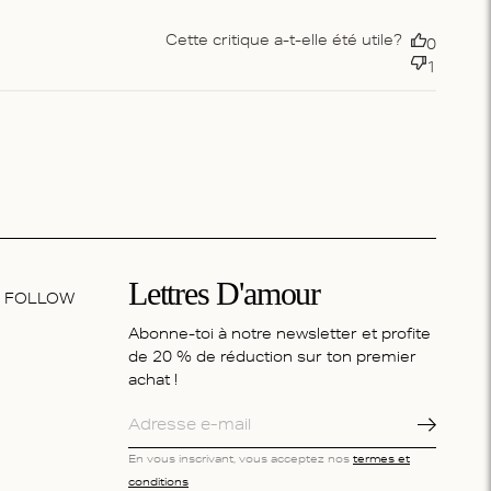
Cette critique a-t-elle été utile?
0
1
Lettres D'amour
FOLLOW
Abonne-toi à notre newsletter et profite
de 20 % de réduction sur ton premier
achat !
En vous inscrivant, vous acceptez nos
termes et
conditions