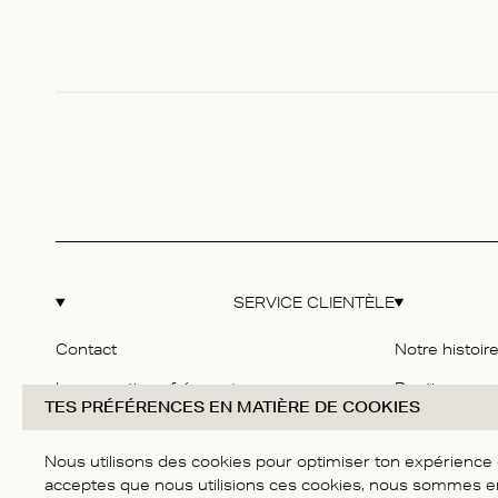
SERVICE CLIENTÈLE
Contact
Notre histoir
Les questions fréquentes
Boutiques
TES PRÉFÉRENCES EN MATIÈRE DE COOKIES
Livraison & Retours
Eco-responsab
Nous utilisons des cookies pour optimiser ton expérience d'
Guide des tailles
Nous rejoind
acceptes que nous utilisions ces cookies, nous sommes 