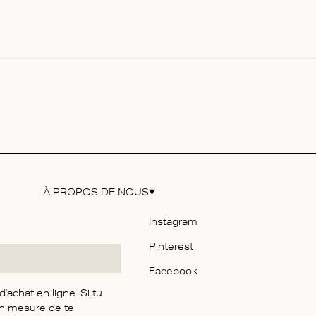
À PROPOS DE NOUS
e
Instagram
Pinterest
ilité
Facebook
achat en ligne. Si tu
re
en mesure de te