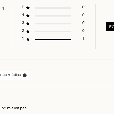
5
0
1
 of 5
4
0
3
0
ÉC
2
0
1
1
 les médias
i ne m’allait pas