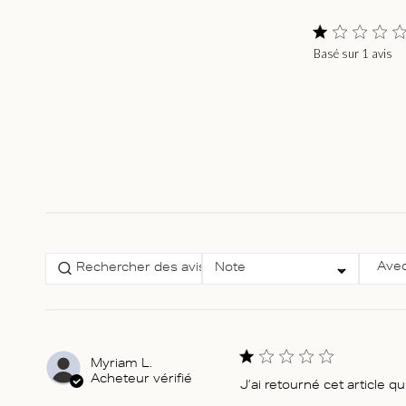
Basé sur 1 avis
Score of 1 out
stars
Select a rating for
Avec
Note
filtering reviews, from 1
star (lowest) to 5 stars
(highest)
Myriam L.
Acheteur vérifié
J’ai retourné cet article qu