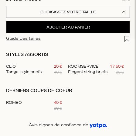
CHOISISSEZ VOTRE TAILLE
AJOUTER AU PANIER
Add t
Guide des tailles
STYLES ASSORTIS
CLIO
20
€
ROOMSERVICE
17
,
50
€
40
€
35
€
Tanga-style briefs
Elegant string briefs
Item
1
DERNIERS COUPS DE COEUR
of
2
ROMEO
40
€
80
€
Item
1
Avis dignes de confiance de
of
1