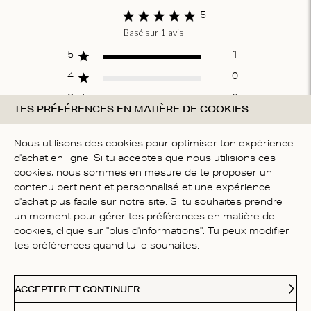
5
Basé sur 1 avis
Score of 5 out
of 5 stars
5
1
4
0
3
0
TES PRÉFÉRENCES EN MATIÈRE DE COOKIES
2
0
1
0
Nous utilisons des cookies pour optimiser ton expérience
d'achat en ligne. Si tu acceptes que nous utilisions ces
cookies, nous sommes en mesure de te proposer un
contenu pertinent et personnalisé et une expérience
ÉCRIRE UN AVIS
d'achat plus facile sur notre site. Si tu souhaites prendre
un moment pour gérer tes préférences en matière de
cookies, clique sur "plus d'informations". Tu peux modifier
Fit
tes préférences quand tu le souhaites.
Taille réelle
ACCEPTER ET CONTINUER