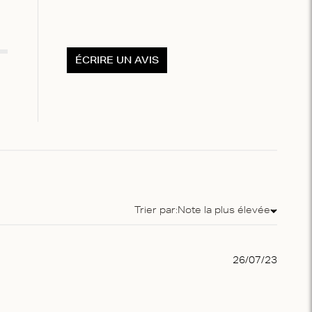
ÉCRIRE UN AVIS
Trier par:
Note la plus élevée
Trier par
Publis
26/07/23
date