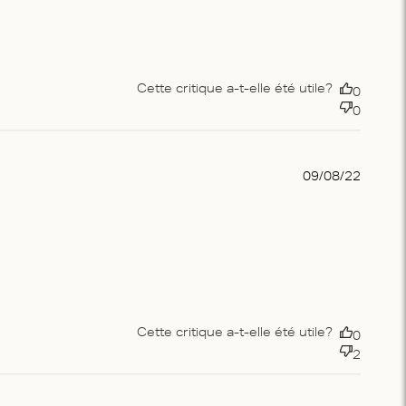
Cette critique a-t-elle été utile?
0
0
Publis
09/08/22
date
Cette critique a-t-elle été utile?
0
2