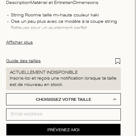
Description
Matériel et Entretien
Dimensions
Compo
String Roomie taille mi-haute couleur kaki
Ose un peu plus avec ce modèle à la coupe string 
65 % p
flatteuse pour un ajustement parfait
élasth
Ce slip est fait d'une dentelle douce et légère sur la 
Consei
peau
Afficher plus
Lavage 
pas bla
repasse
Add to Wis
Guide des tailles
ACTUELLEMENT INDISPONIBLE
Inscris-toi et reçois une notification lorsque ta taille
est de nouveau en stock.
CHOISISSEZ VOTRE TAILLE
PRÉVENEZ-MOI