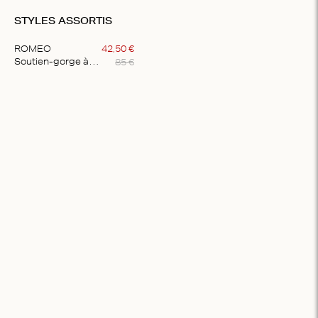
STYLES ASSORTIS
ROMEO
42
,
50
€
85
€
Soutien-gorge à armatures élégant
Item
1
of
1