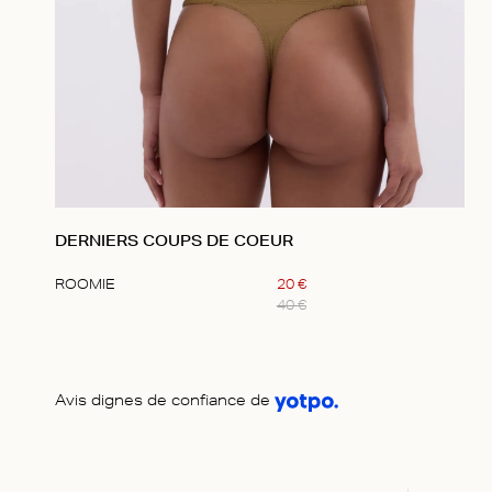
DERNIERS COUPS DE COEUR
ROOMIE
20
€
40
€
Item
1
of
1
Avis dignes de confiance de