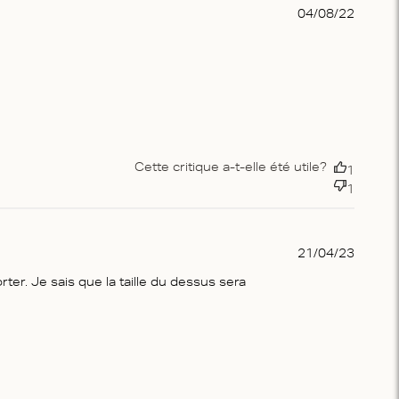
Publis
04/08/22
date
Cette critique a-t-elle été utile?
1
1
Publis
21/04/23
date
rter. Je sais que la taille du dessus sera