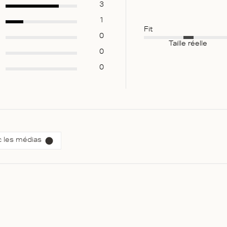
3
1
Fit
0
Taille réelle
0
0
 les médias