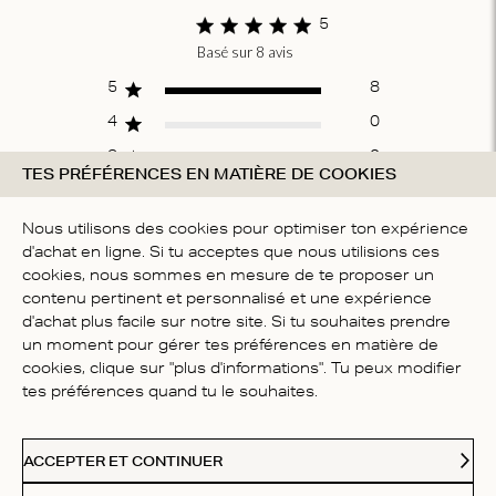
5
Basé sur 8 avis
Score of 5 out
of 5 stars
5
8
4
0
3
0
TES PRÉFÉRENCES EN MATIÈRE DE COOKIES
2
0
1
0
Nous utilisons des cookies pour optimiser ton expérience
d'achat en ligne. Si tu acceptes que nous utilisions ces
cookies, nous sommes en mesure de te proposer un
contenu pertinent et personnalisé et une expérience
ÉCRIRE UN AVIS
d'achat plus facile sur notre site. Si tu souhaites prendre
un moment pour gérer tes préférences en matière de
cookies, clique sur "plus d'informations". Tu peux modifier
Fit
tes préférences quand tu le souhaites.
Taille réelle
ACCEPTER ET CONTINUER