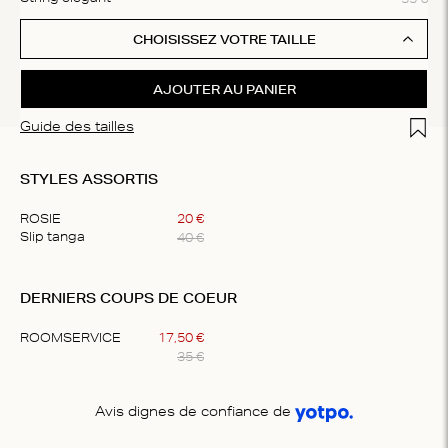
CHOISISSEZ VOTRE TAILLE
AJOUTER AU PANIER
Add t
Guide des tailles
STYLES ASSORTIS
ROSIE
20
€
40
€
Slip tanga
Item
1
DERNIERS COUPS DE COEUR
of
1
ROOMSERVICE
17
,
50
€
35
€
Item
1
Avis dignes de confiance de
of
1