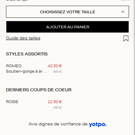
CHOISISSEZ VOTRE TAILLE
AJOUTER AU PANIER
Add t
Guide des tailles
STYLES ASSORTIS
ROMEO
42
,
50
€
85
€
Soutien-gorge à armatures élégant
Item
1
DERNIERS COUPS DE COEUR
of
1
ROSIE
22
,
50
€
45
€
Item
1
Avis dignes de confiance de
of
1