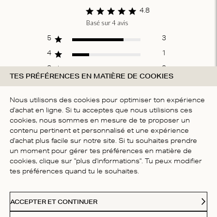
4.8
Basé sur 4 avis
Score of 4.8
out of 5 stars
5
3
4
1
3
0
TES PRÉFÉRENCES EN MATIÈRE DE COOKIES
2
0
1
0
Nous utilisons des cookies pour optimiser ton expérience
d'achat en ligne. Si tu acceptes que nous utilisions ces
cookies, nous sommes en mesure de te proposer un
contenu pertinent et personnalisé et une expérience
ÉCRIRE UN AVIS
d'achat plus facile sur notre site. Si tu souhaites prendre
un moment pour gérer tes préférences en matière de
cookies, clique sur "plus d'informations". Tu peux modifier
Fit
tes préférences quand tu le souhaites.
Taille réelle
ACCEPTER ET CONTINUER