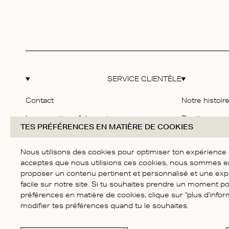
SERVICE CLIENTÈLE
Contact
Notre histoir
Les questions fréquentes
Boutiques
TES PRÉFÉRENCES EN MATIÈRE DE COOKIES
Livraison & Retours
Eco-responsab
Nous utilisons des cookies pour optimiser ton expérience d'
Guide des tailles
Nous rejoind
acceptes que nous utilisions ces cookies, nous sommes 
Conditions G
proposer un contenu pertinent et personnalisé et une exp
facile sur notre site. Si tu souhaites prendre un moment p
Politique de C
préférences en matière de cookies, clique sur "plus d'infor
modifier tes préférences quand tu le souhaites.
L'accessibili