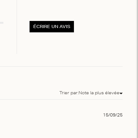
ÉCRIRE UN AVIS
Trier par:
Note la plus élevée
Trier par
Publis
15/09/25
date