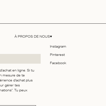
À PROPOS DE NOUS
e
Instagram
Pinterest
ilité
Facebook
achat en ligne. Si tu
re
en mesure de te
énérales de Vente
érience d'achat plus
our gérer tes
onfidentialité
mations". Tu peux
té numérique