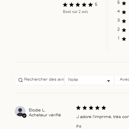
5
5
Basé sur 2 avis
Score of 5 out of 5
4
stars
3
2
1
Select a rating for
Avec
Note
filtering reviews, from 1
star (lowest) to 5 stars
(highest)
Elodie L.
Acheteur vérifié
J adore l’imprimé, très co
Fit