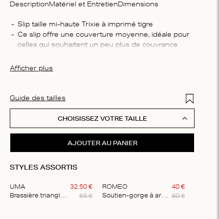
Description
Matériel et Entretien
Dimensions
Compo
Slip taille mi-haute Trixie à imprimé tigre
Ce slip offre une couverture moyenne, idéale pour 
88 % p
celles qui souhaitent un peu plus de couvrance
Consei
Il est confectionné dans une maille transparente qui 
Lavage
offre un toucher doux sur la peau
Afficher plus
ne pas 
repasse
Add to Wis
Guide des tailles
CHOISISSEZ VOTRE TAILLE
AJOUTER AU PANIER
STYLES ASSORTIS
UMA
32
,
50
€
ROMEO
40
€
65
€
80
€
Brassière triangle confortable
Soutien-gorge à armatures délicat
Item
1