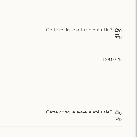
Cette critique a-t-elle été utile?
0
0
Publis
12/07/25
date
Cette critique a-t-elle été utile?
0
0