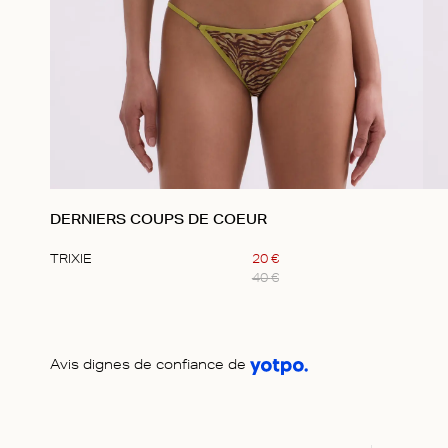
DERNIERS COUPS DE COEUR
TRIXIE
20
€
40
€
Item
1
of
1
Avis dignes de confiance de