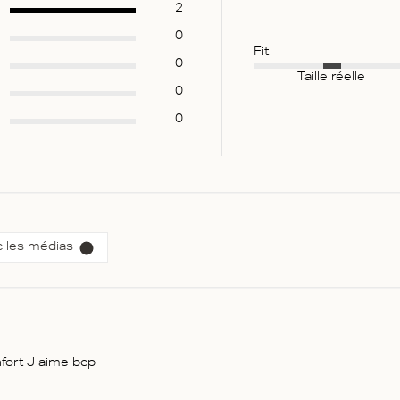
2
0
Fit
0
Taille réelle
0
0
 les médias
nfort J aime bcp