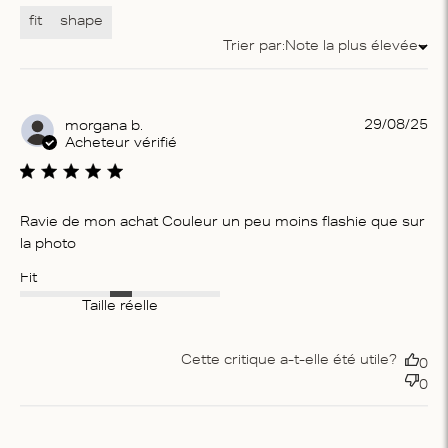
fit
shape
Trier par:
Note la plus élevée
Trier par
Pu
29/08/25
morgana b.
da
Acheteur vérifié
Ravie de mon achat Couleur un peu moins flashie que sur
la photo
Fit
Taille réelle
Cette critique a-t-elle été utile?
0
0