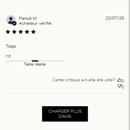
Pu
22/07/25
Parodi M.
da
Acheteur vérifié
Topp
Fit
Taille réelle
Cette critique a-t-elle été utile?
0
0
CHARGER PLUS
D'AVIS