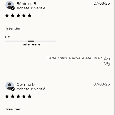
Pu
27/08/25
Bérénice B.
da
Acheteur vérifié
Très bien
Fit
Taille réelle
Cette critique a-t-elle été utile?
0
0
Pu
07/08/25
Corinne M.
da
Acheteur vérifié
Très bien !