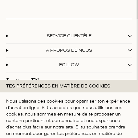
SERVICE CLIENTÈLE
À PROPOS DE NOUS
FOLLOW
Lettres D'amour
TES PRÉFÉRENCES EN MATIÈRE DE COOKIES
Abonne-toi à notre newsletter et profite de 20 % de
réduction sur ton premier achat !
Nous utilisons des cookies pour optimiser ton expérience
d'achat en ligne. Si tu acceptes que nous utilisions ces
cookies, nous sommes en mesure de te proposer un
contenu pertinent et personnalisé et une expérience
En vous inscrivant, vous acceptez nos
termes et conditions
d'achat plus facile sur notre site. Si tu souhaites prendre
PAYS
un moment pour gérer tes préférences en matière de