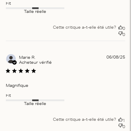
Fit
Taille réelle
Cette critique a-t-elle été utile?
0
0
Pu
06/08/25
Marie R.
da
Acheteur vérifié
Magnifique
Fit
Taille réelle
Cette critique a-t-elle été utile?
1
0