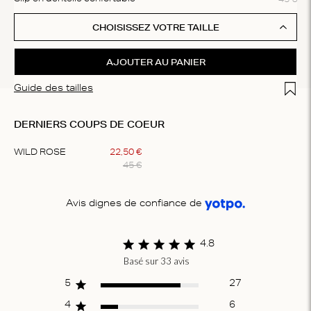
CHOISISSEZ VOTRE TAILLE
AJOUTER AU PANIER
Add t
Guide des tailles
DERNIERS COUPS DE COEUR
WILD ROSE
22
,
50
€
45
€
Item
1
Avis dignes de confiance de
of
1
4.8
Basé sur 33 avis
Score of 4.8
out of 5 stars
5
27
4
6