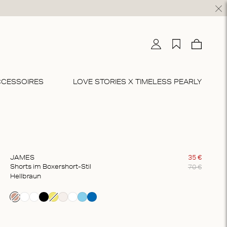
Mein Konto
Wunschliste
Warenko
0
CCESSOIRES
LOVE STORIES X TIMELESS PEARLY
SLIPS & TANGAS
KLEIDER & RÖCKE
STRANDKLEIDUNG
BODYS
CO-ORD SETS
lips
idi
trandkleidung
Bodys
Lounge-Kleidung
angas
axi
Pyjamas
JAMES
35
€
70
€
Shorts im Boxershort-Stil
ultipacks
Sport
hellbraun