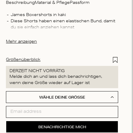
Beschreibung
Material & Pflege
Passform
Zusam
James Boxershorts in kaki
Diese Shorts haben einen elastischen Bund, damit 
100 % 
du sie einfach anziehen kannst
Wasch
Sie sind im Unisex-Stil mit lockerer Passform 
Maschi
designt und bieten super Komfort
Mehr anzeigen
nicht i
Die Boxershorts sind aus weicher 100 % Bio-
maxima
Baumwolle gemacht und sorgen für super Komfort 
chemis
und Atmungsaktivität
Add to Wis
Größenüberblick
Trichlo
DERZEIT NICHT VORRÄTIG
Melde dich an und lass dich benachrichtigen,
wenn deine Größe wieder auf Lager ist
WÄHLE DEINE GRÖSSE
BENACHRICHTIGE MICH