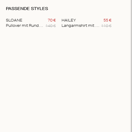
PASSENDE STYLES
SLOANE
70
€
HAILEY
55
€
140
€
110
€
Pullover mit Rundhalsausschnitt
Langarmshirt mit Knöpfen
Item
1
of
2