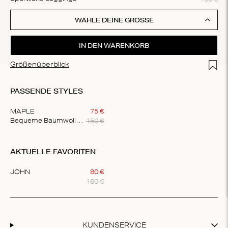
WÄHLE DEINE GRÖSSE
IN DEN WARENKORB
Add t
Größenüberblick
PASSENDE STYLES
MAPLE
75
€
150
€
Bequeme Baumwollweste
Item
1
AKTUELLE FAVORITEN
of
1
JOHN
80
€
160
€
Item
1
of
1
KUNDENSERVICE