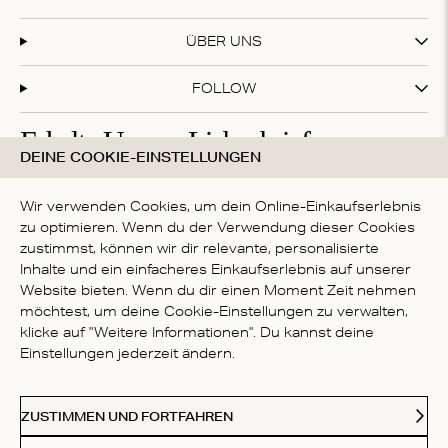
ÜBER UNS
FOLLOW
Erhalte Unsere Liebesbriefe
DEINE COOKIE-EINSTELLUNGEN
Abonniere unseren Newsletter und erhalte 20 % Rabatt
auf deinen ersten Einkauf!
Wir verwenden Cookies, um dein Online-Einkaufserlebnis
zu optimieren. Wenn du der Verwendung dieser Cookies
zustimmst, können wir dir relevante, personalisierte
Inhalte und ein einfacheres Einkaufserlebnis auf unserer
Mit deiner Anmeldung akzeptierst du die
Datenschutzbestimmungen
Website bieten. Wenn du dir einen Moment Zeit nehmen
LAND
möchtest, um deine Cookie-Einstellungen zu verwalten,
klicke auf "Weitere Informationen". Du kannst deine
Germany
Einstellungen jederzeit ändern.
Kl
Paypal
American Express
Visa
Mastercard
Meastro
Akzeptierte Zahlungsmethoden
ZUSTIMMEN UND FORTFAHREN
© 2026 Love Stories Intimates. Alle Rechte vorbehalten.