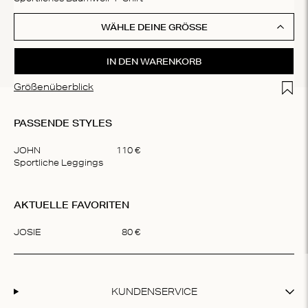
WÄHLE DEINE GRÖSSE
IN DEN WARENKORB
Add t
Größenüberblick
PASSENDE STYLES
JOHN
110
€
Sportliche Leggings
Item
1
AKTUELLE FAVORITEN
of
1
JOSIE
80
€
Item
1
of
1
KUNDENSERVICE