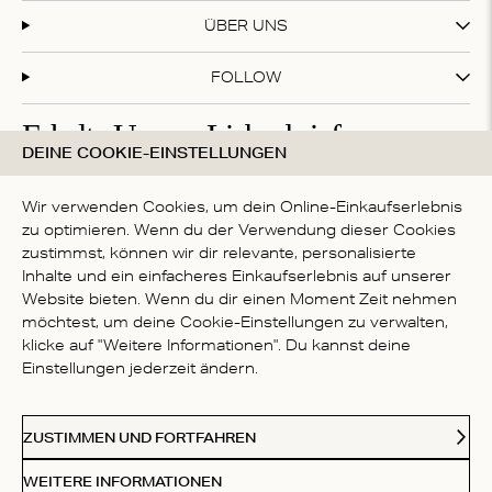
ÜBER UNS
FOLLOW
Erhalte Unsere Liebesbriefe
DEINE COOKIE-EINSTELLUNGEN
Abonniere unseren Newsletter und erhalte 20 % Rabatt
auf deinen ersten Einkauf!
Wir verwenden Cookies, um dein Online-Einkaufserlebnis
zu optimieren. Wenn du der Verwendung dieser Cookies
zustimmst, können wir dir relevante, personalisierte
Inhalte und ein einfacheres Einkaufserlebnis auf unserer
Mit deiner Anmeldung akzeptierst du die
Datenschutzbestimmungen
Website bieten. Wenn du dir einen Moment Zeit nehmen
LAND
möchtest, um deine Cookie-Einstellungen zu verwalten,
klicke auf "Weitere Informationen". Du kannst deine
Germany
Einstellungen jederzeit ändern.
Kl
Paypal
American Express
Visa
Mastercard
Meastro
Akzeptierte Zahlungsmethoden
ZUSTIMMEN UND FORTFAHREN
© 2026 Love Stories Intimates. Alle Rechte vorbehalten.
WEITERE INFORMATIONEN