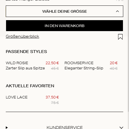
WÄHLE DEINE GRÖSSE
IN DEN WARENKORB
Add t
Größenüberblick
PASSENDE STYLES
WILD ROSIE
22
,
50
€
ROOMSERVICE
20
€
45
€
40
€
Zarter Slip aus Spitze
Eleganter String-Slip
Item
1
AKTUELLE FAVORITEN
of
2
LOVE LACE
37
,
50
€
75
€
Item
1
of
1
KUNDENSERVICE