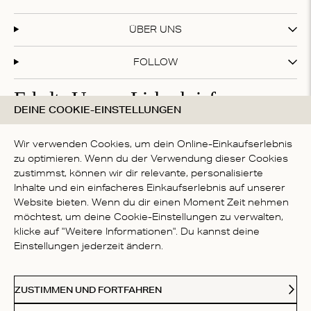
ÜBER UNS
FOLLOW
Erhalte Unsere Liebesbriefe
DEINE COOKIE-EINSTELLUNGEN
Abonniere unseren Newsletter und erhalte 20 % Rabatt
auf deinen ersten Einkauf!
Wir verwenden Cookies, um dein Online-Einkaufserlebnis
zu optimieren. Wenn du der Verwendung dieser Cookies
zustimmst, können wir dir relevante, personalisierte
Inhalte und ein einfacheres Einkaufserlebnis auf unserer
Mit deiner Anmeldung akzeptierst du die
Datenschutzbestimmungen
Website bieten. Wenn du dir einen Moment Zeit nehmen
LAND
möchtest, um deine Cookie-Einstellungen zu verwalten,
klicke auf "Weitere Informationen". Du kannst deine
Germany
Einstellungen jederzeit ändern.
Kl
Paypal
American Express
Visa
Mastercard
Meastro
Akzeptierte Zahlungsmethoden
ZUSTIMMEN UND FORTFAHREN
© 2026 Love Stories Intimates. Alle Rechte vorbehalten.