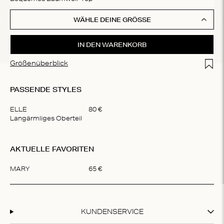
WÄHLE DEINE GRÖSSE
IN DEN WARENKORB
Add t
Größenüberblick
PASSENDE STYLES
ELLE
80
€
Langärmliges Oberteil
Item
1
AKTUELLE FAVORITEN
of
1
MARY
65
€
Item
1
of
1
KUNDENSERVICE