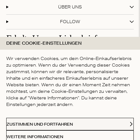
ÜBER UNS
FOLLOW
Erhalte Unsere Liebesbriefe
DEINE COOKIE-EINSTELLUNGEN
Abonniere unseren Newsletter und erhalte 20 % Rabatt
auf deinen ersten Einkauf!
Wir verwenden Cookies, um dein Online-Einkaufserlebnis
zu optimieren. Wenn du der Verwendung dieser Cookies
zustimmst, können wir dir relevante, personalisierte
Inhalte und ein einfacheres Einkaufserlebnis auf unserer
Mit deiner Anmeldung akzeptierst du die
Datenschutzbestimmungen
Website bieten. Wenn du dir einen Moment Zeit nehmen
LAND
möchtest, um deine Cookie-Einstellungen zu verwalten,
klicke auf "Weitere Informationen". Du kannst deine
Germany
Einstellungen jederzeit ändern.
Kl
Paypal
American Express
Visa
Mastercard
Meastro
Akzeptierte Zahlungsmethoden
ZUSTIMMEN UND FORTFAHREN
© 2026 Love Stories Intimates. Alle Rechte vorbehalten.
WEITERE INFORMATIONEN