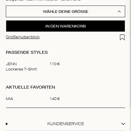
WÄHLE DEINE GRÖSSE
IN DEN WARENKORB
Add t
Größenüberblick
PASSENDE STYLES
JENN
110
€
Lockeres T-Shirt
Item
1
AKTUELLE FAVORITEN
of
1
MIA
140
€
Item
1
of
1
KUNDENSERVICE