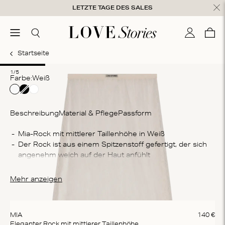
Zum Inhalt springen
LETZTE TAGE DES SALES
hließen
menu
Suchen
Mein Kon
War
0
Startseite
1
2
3
4
5
1/5
Farbe:
weiß
Beschreibung
Material & Pflege
Passform
Zu
Mia-Rock mit mittlerer Taillenhöhe in Weiß
Der Rock ist aus einem Spitzenstoff gefertigt, der sich 
10
angenehm weich auf der Haut anfühlt
Wa
Für eine optimale Pflege empfehlen wir, das 
Ha
Kleidungsstück ausschließlich von Hand zu waschen
Mehr anzeigen
Wä
Re
Tr
MIA
140
€
Eleganter Rock mit mittlerer Taillenhöhe