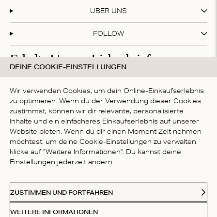
ÜBER UNS
FOLLOW
Erhalte Unsere Liebesbriefe
DEINE COOKIE-EINSTELLUNGEN
Abonniere unseren Newsletter und erhalte 20 % Rabatt
auf deinen ersten Einkauf!
Wir verwenden Cookies, um dein Online-Einkaufserlebnis
zu optimieren. Wenn du der Verwendung dieser Cookies
zustimmst, können wir dir relevante, personalisierte
Inhalte und ein einfacheres Einkaufserlebnis auf unserer
Mit deiner Anmeldung akzeptierst du die
Datenschutzbestimmungen
Website bieten. Wenn du dir einen Moment Zeit nehmen
LAND
möchtest, um deine Cookie-Einstellungen zu verwalten,
klicke auf "Weitere Informationen". Du kannst deine
Germany
Einstellungen jederzeit ändern.
Kl
Paypal
American Express
Visa
Mastercard
Meastro
Akzeptierte Zahlungsmethoden
ZUSTIMMEN UND FORTFAHREN
© 2026 Love Stories Intimates. Alle Rechte vorbehalten.
WEITERE INFORMATIONEN