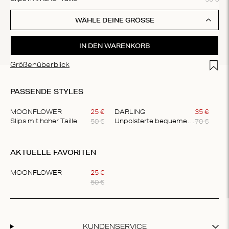
WÄHLE DEINE GRÖSSE
IN DEN WARENKORB
Add t
Größenüberblick
PASSENDE STYLES
MOONFLOWER
25
€
DARLING
35
€
50
€
70
€
Slips mit hoher Taille
Unpolsterte bequeme Bralette
Item
1
AKTUELLE FAVORITEN
of
2
MOONFLOWER
25
€
50
€
Item
1
of
1
KUNDENSERVICE