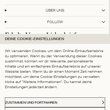
ÜBER UNS
FOLLOW
Erhalte Unsere Liebesbriefe
DEINE COOKIE-EINSTELLUNGEN
Abonniere unseren Newsletter und erhalte 20 % Rabatt
auf deinen ersten Einkauf!
Wir verwenden Cookies, um dein Online-Einkaufserlebnis
zu optimieren. Wenn du der Verwendung dieser Cookies
zustimmst, können wir dir relevante, personalisierte
Inhalte und ein einfacheres Einkaufserlebnis auf unserer
Mit deiner Anmeldung akzeptierst du die
Datenschutzbestimmungen
Website bieten. Wenn du dir einen Moment Zeit nehmen
LAND
möchtest, um deine Cookie-Einstellungen zu verwalten,
klicke auf "Weitere Informationen". Du kannst deine
Germany
Einstellungen jederzeit ändern.
Kl
Paypal
American Express
Visa
Mastercard
Meastro
Akzeptierte Zahlungsmethoden
ZUSTIMMEN UND FORTFAHREN
© 2026 Love Stories Intimates. Alle Rechte vorbehalten.