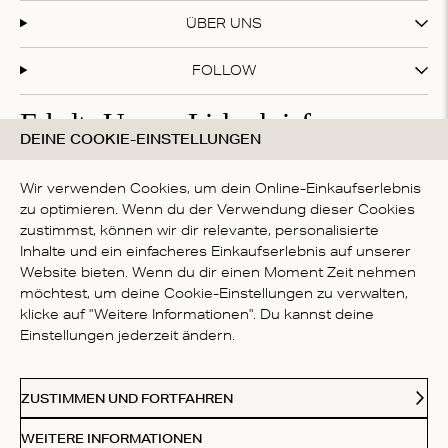
ÜBER UNS
FOLLOW
Erhalte Unsere Liebesbriefe
DEINE COOKIE-EINSTELLUNGEN
Abonniere unseren Newsletter und erhalte 20 % Rabatt
auf deinen ersten Einkauf!
Wir verwenden Cookies, um dein Online-Einkaufserlebnis
zu optimieren. Wenn du der Verwendung dieser Cookies
zustimmst, können wir dir relevante, personalisierte
Inhalte und ein einfacheres Einkaufserlebnis auf unserer
Mit deiner Anmeldung akzeptierst du die
Datenschutzbestimmungen
Website bieten. Wenn du dir einen Moment Zeit nehmen
LAND
möchtest, um deine Cookie-Einstellungen zu verwalten,
klicke auf "Weitere Informationen". Du kannst deine
Germany
Einstellungen jederzeit ändern.
Kl
Paypal
American Express
Visa
Mastercard
Meastro
Akzeptierte Zahlungsmethoden
ZUSTIMMEN UND FORTFAHREN
© 2026 Love Stories Intimates. Alle Rechte vorbehalten.
WEITERE INFORMATIONEN