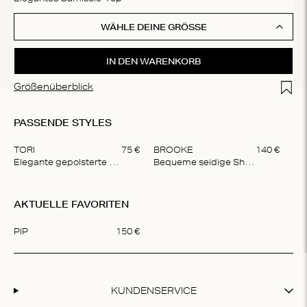
WÄHLE DEINE GRÖSSE
IN DEN WARENKORB
Add t
Größenüberblick
PASSENDE STYLES
TORI
75
€
BROOKE
140
€
Elegante gepolsterte Bralette
Bequeme seidige Shorts
Item
1
AKTUELLE FAVORITEN
of
2
PIP
150
€
Item
1
of
1
KUNDENSERVICE