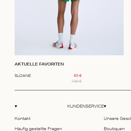
AKTUELLE FAVORITEN
SLOANE
65
€
130
€
Item
1
of
1
KUNDENSERVICE
Kontakt
Unsere Gesc
Häufig gestellte Fragen
Boutiquen