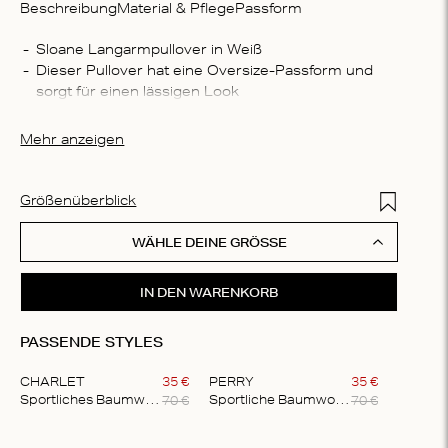
Beschreibung
Material & Pflege
Passform
Zusam
Sloane Langarmpullover in Weiß
Dieser Pullover hat eine Oversize-Passform und 
100 % 
sorgt für einen lässigen Look
Wasch
Der Pullover besteht aus 100 % leichter Baumwolle
Maschi
Mehr anzeigen
nicht i
Temper
Bügels
Add to Wis
Größenüberblick
im nor
Trichlo
WÄHLE DEINE GRÖSSE
IN DEN WARENKORB
PASSENDE STYLES
CHARLET
35
€
PERRY
35
€
70
€
70
€
Sportliches Baumwoll-T-Shirt
Sportliche Baumwoll-Shorts
Item
1