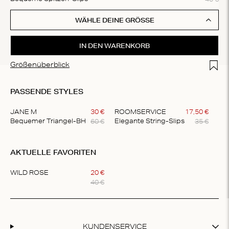
WÄHLE DEINE GRÖSSE
IN DEN WARENKORB
Add t
Größenüberblick
PASSENDE STYLES
JANE M
30
€
ROOMSERVICE
17
,
50
€
60
€
35
€
Bequemer Triangel-BH
Elegante String-Slips
Item
1
AKTUELLE FAVORITEN
of
2
WILD ROSE
20
€
40
€
Item
1
of
1
KUNDENSERVICE