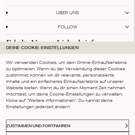
ÜBER UNS
FOLLOW
Erhalte Unsere Liebesbriefe
DEINE COOKIE-EINSTELLUNGEN
Abonniere unseren Newsletter und erhalte 20 % Rabatt
auf deinen ersten Einkauf!
Wir verwenden Cookies, um dein Online-Einkaufserlebnis
zu optimieren. Wenn du der Verwendung dieser Cookies
zustimmst, können wir dir relevante, personalisierte
Inhalte und ein einfacheres Einkaufserlebnis auf unserer
Mit deiner Anmeldung akzeptierst du die
Datenschutzbestimmungen
Website bieten. Wenn du dir einen Moment Zeit nehmen
LAND
möchtest, um deine Cookie-Einstellungen zu verwalten,
klicke auf "Weitere Informationen". Du kannst deine
Germany
Einstellungen jederzeit ändern.
Kl
Paypal
American Express
Visa
Mastercard
Meastro
Akzeptierte Zahlungsmethoden
ZUSTIMMEN UND FORTFAHREN
© 2026 Love Stories Intimates. Alle Rechte vorbehalten.