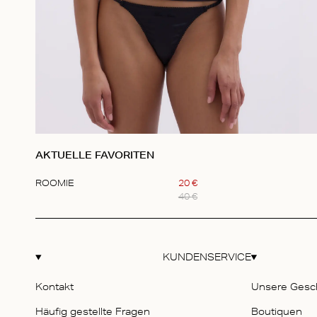
AKTUELLE FAVORITEN
ROOMIE
20
€
40
€
Item
1
of
1
KUNDENSERVICE
Kontakt
Unsere Gesc
Häufig gestellte Fragen
Boutiquen