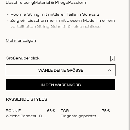
Beschreibung
Material & Pflege
Passform
Zusam
Roomie String mit mittlerer Taille in Schwarz
Zeig ein bisschen mehr mit diesem Modell in einem 
50 % re
vorteilhaften String-Schnitt für eine nahtlose 
Elasth
Passform
Wasch
Der Slip ist aus einem Satinstoff gefertigt, der sich 
Mehr anzeigen
In der 
angenehm weich auf der Haut anfühlt
Schonw
Trockne
Add to Wis
Größenüberblick
reinig
WÄHLE DEINE GRÖSSE
IN DEN WARENKORB
PASSENDE STYLES
BONNIE
65
€
TORI
75
€
Weiche Bandeau-Bralette
Elegante gepolsterte Bralette
Item
1