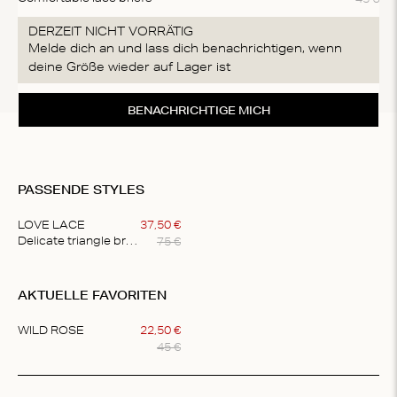
DERZEIT NICHT VORRÄTIG
Melde dich an und lass dich benachrichtigen, wenn
deine Größe wieder auf Lager ist
BENACHRICHTIGE MICH
PASSENDE STYLES
LOVE LACE
37
,
50
€
75
€
Delicate triangle bralette
Item
1
AKTUELLE FAVORITEN
of
1
WILD ROSE
22
,
50
€
45
€
Item
1