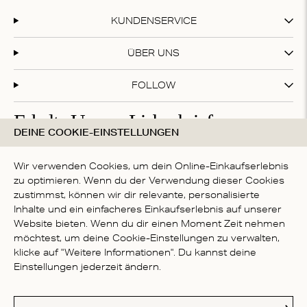
of
1
KUNDENSERVICE
ÜBER UNS
FOLLOW
Erhalte Unsere Liebesbriefe
DEINE COOKIE-EINSTELLUNGEN
Abonniere unseren Newsletter und erhalte 20 % Rabatt
auf deinen ersten Einkauf!
Wir verwenden Cookies, um dein Online-Einkaufserlebnis
zu optimieren. Wenn du der Verwendung dieser Cookies
zustimmst, können wir dir relevante, personalisierte
Inhalte und ein einfacheres Einkaufserlebnis auf unserer
Mit deiner Anmeldung akzeptierst du die
Datenschutzbestimmungen
Website bieten. Wenn du dir einen Moment Zeit nehmen
LAND
möchtest, um deine Cookie-Einstellungen zu verwalten,
klicke auf "Weitere Informationen". Du kannst deine
Germany
Einstellungen jederzeit ändern.
Kl
Paypal
American Express
Visa
Mastercard
Meastro